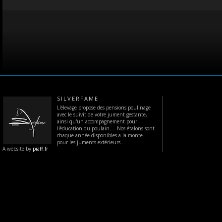
SILVERFAME
L'élevage propose des pensions poulinage
avec le suivit de votre jument gestante,
ainsi qu'un accompagnement pour
l'éducation du poulain.... Nos étalons sont
chaque année disponibles a la monte
pour les juments extérieurs .
A website by
piaff.fr