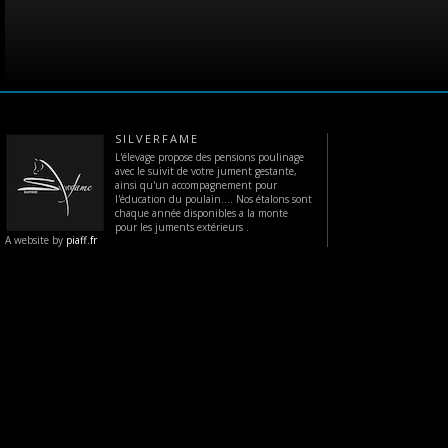
SILVERFAME
L'élevage propose des pensions poulinage
avec le suivit de votre jument gestante,
ainsi qu'un accompagnement pour
l'éducation du poulain.... Nos étalons sont
chaque année disponibles a la monte
pour les juments extérieurs .
A website by
piaff.fr