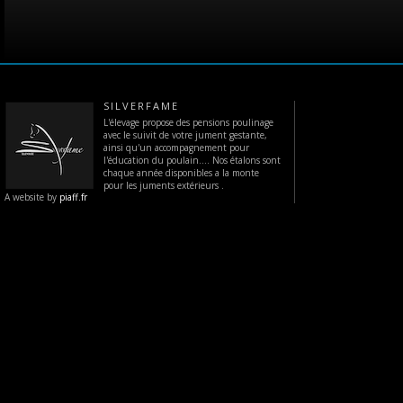
SILVERFAME
L'élevage propose des pensions poulinage
avec le suivit de votre jument gestante,
ainsi qu'un accompagnement pour
l'éducation du poulain.... Nos étalons sont
chaque année disponibles a la monte
pour les juments extérieurs .
A website by
piaff.fr